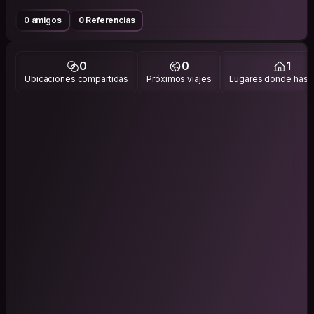
0 amigos
0 Referencias
0
0
1
Ubicaciones compartidas
Próximos viajes
Lugares donde has v