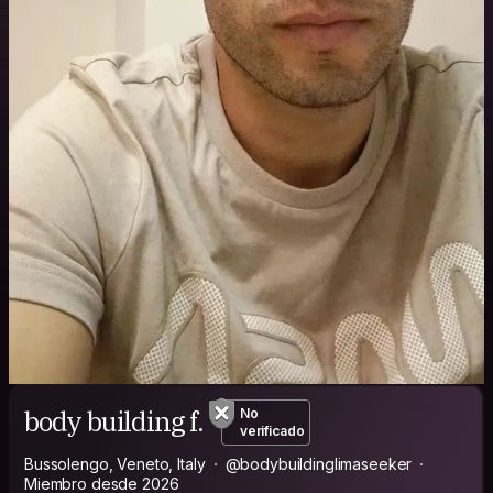
body building f.
No
verificado
Bussolengo, Veneto, Italy
@bodybuildinglimaseeker
Miembro desde 2026