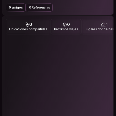
0 amigos
0 Referencias
0
0
1
Ubicaciones compartidas
Próximos viajes
Lugares donde has v