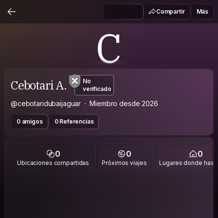
Compartir
Más
C
Cebotari A.
No
verificado
@cebotaridubaijaguar
Miembro desde 2026
0 amigos
0 Referencias
0
0
0
Ubicaciones compartidas
Próximos viajes
Lugares donde has v