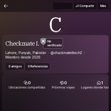
Compartir
Más
C
Checkmate I.
No
verificado
Lahore, Punyab, Pakistán
@chackmateittech2
Miembro desde 2026
0 amigos
0 Referencias
0
0
1
Ubicaciones compartidas
Próximos viajes
Lugares donde has v