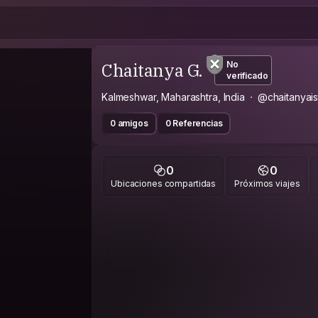
Chaitanya G.
No
verificado
Kalmeshwar, Maharashtra, India
@chaitanyai
0 amigos
0 Referencias
0
0
Ubicaciones compartidas
Próximos viajes