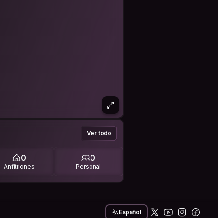
Ver todo
0
0
Anfitriones
Personal
Español