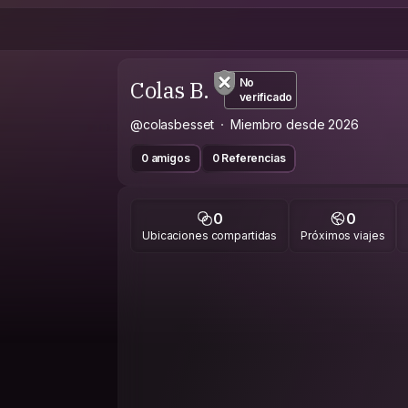
Colas B.
No
verificado
@colasbesset
Miembro desde 2026
0 amigos
0 Referencias
0
0
Ubicaciones compartidas
Próximos viajes