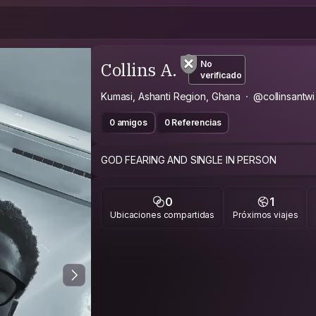
Collins A.
No
verificado
Kumasi, Ashanti Region, Ghana
@collinsantwi
0 amigos
0 Referencias
GOD FEARING AND SINGLE IN PERSON
0
1
Ubicaciones compartidas
Próximos viajes