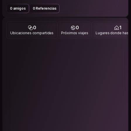
0 amigos
0 Referencias
0
0
1
Ubicaciones compartidas
Próximos viajes
Lugares donde has v