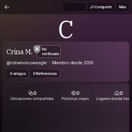
Compartir
Más
C
Crina M.
No
verificado
@crinamoscoweagle
Miembro desde 2026
0 amigos
0 Referencias
0
0
0
Ubicaciones compartidas
Próximos viajes
Lugares donde has v