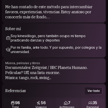
Me han contado de este método para intercambiar
favores, experiencias, vivencias. Estoy ansioso por
conocerlo más de fondo.
Sobre mí
Soy kinesiólogo, pero también ocupo mi tiempo
COUCHSURFING EXPERIENCE
practicando danzas y deportes
He conocido gente maravillosa!
Por mi familia, ante todo. Y por supuesto, por colegios y la
universidad.
I have met wonderful people!
Música, películas y libros
Documentales: Zeitgeist / BBC Planeta Humano.
Películas? Uff, una lista enorme.
Música: tango, rock, swing...
Referencias
Ver todo
98
56
7
35
Total
Viajeros
Anfitriones
Personal