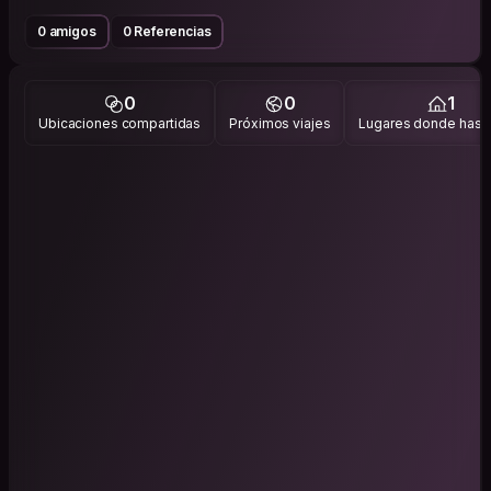
0 amigos
0 Referencias
0
0
1
Ubicaciones compartidas
Próximos viajes
Lugares donde has v