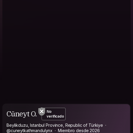
Cüneyt O.
No
verificado
Beylikduzu, Istanbul Province, Republic of Türkiye
@cuneytkathmandulynx
Miembro desde 2026