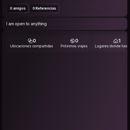
0 amigos
0 Referencias
I am open to anything
0
0
1
Ubicaciones compartidas
Próximos viajes
Lugares donde has v