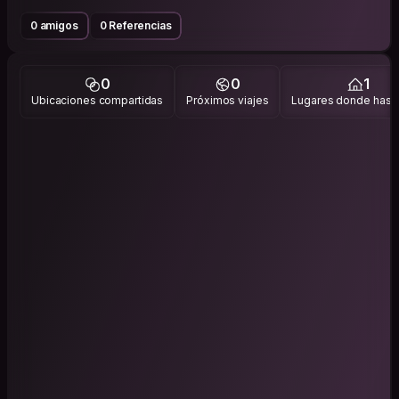
0 amigos
0 Referencias
0
0
1
Ubicaciones compartidas
Próximos viajes
Lugares donde has v