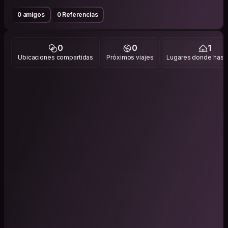
0 amigos
0 Referencias
0
0
1
Ubicaciones compartidas
Próximos viajes
Lugares donde has v