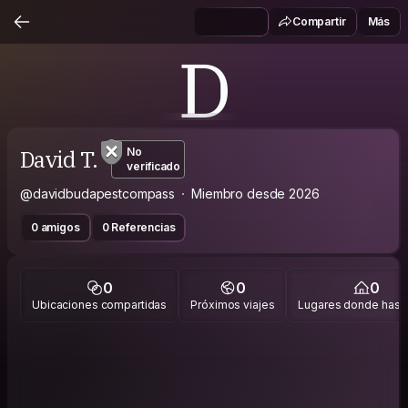
Compartir
Más
D
David T.
No
verificado
@davidbudapestcompass
Miembro desde 2026
0 amigos
0 Referencias
0
0
0
Ubicaciones compartidas
Próximos viajes
Lugares donde has v