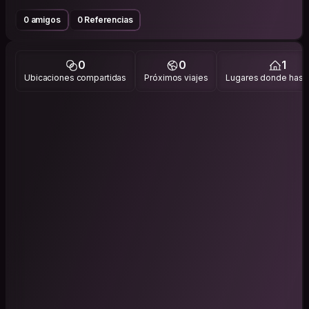
0 amigos
0 Referencias
0
0
1
Ubicaciones compartidas
Próximos viajes
Lugares donde has v