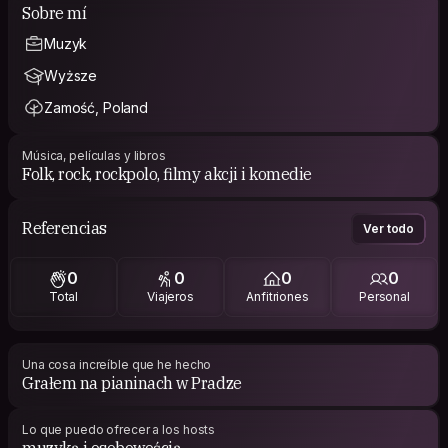
Sobre mí
Muzyk
Wyższe
Zamość, Poland
Música, películas y libros
Folk, rock, rockpolo, filmy akcji i komedie
Referencias
Ver todo
0
0
0
0
Total
Viajeros
Anfitriones
Personal
Una cosa increíble que he hecho
Grałem na pianinach w Pradze
Lo que puedo ofrecer a los hosts
muzyką i osobowością