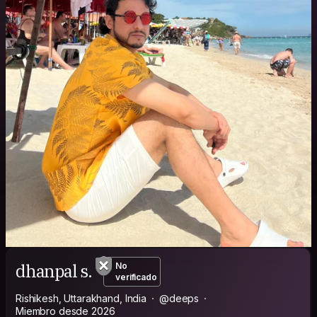
dhanpal s.
No
verificado
Rishikesh, Uttarakhand, India
@deeps
Miembro desde 2026