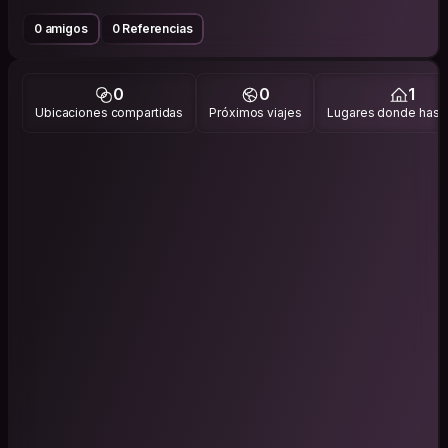
0 amigos
0 Referencias
0
0
1
Ubicaciones compartidas
Próximos viajes
Lugares donde has v