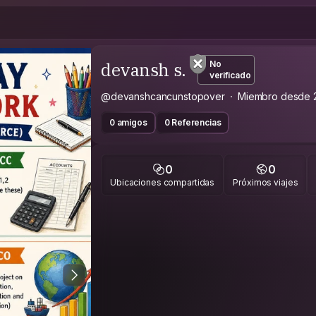
devansh s.
No
verificado
@devanshcancunstopover
Miembro desde 
0 amigos
0 Referencias
0
0
Ubicaciones compartidas
Próximos viajes