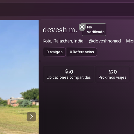
devesh m.
No
verificado
Kota, Rajasthan, India
@deveshnomad
Mie
0 amigos
0 Referencias
0
0
Ubicaciones compartidas
Próximos viajes