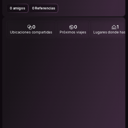
0 amigos
0 Referencias
0
0
1
Ubicaciones compartidas
Próximos viajes
Lugares donde has v