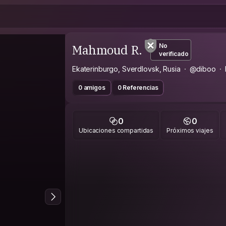
Mahmoud R.
No
verificado
Ekaterinburgo, Sverdlovsk, Rusia
@diboo
0 amigos
0 Referencias
0
0
Ubicaciones compartidas
Próximos viajes