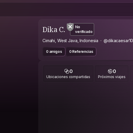
Dika C.
No
verificado
Cimahi, West Java, Indonesia
@dikacaesar1
0 amigos
0 Referencias
0
0
Ubicaciones compartidas
Próximos viajes