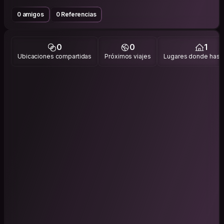
0 amigos
0 Referencias
0
0
1
Ubicaciones compartidas
Próximos viajes
Lugares donde has v