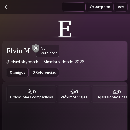
Compartir
Más
E
Elvin M.
No
verificado
@elvintokyopath
Miembro desde 2026
0 amigos
0 Referencias
0
0
0
Ubicaciones compartidas
Próximos viajes
Lugares donde has v