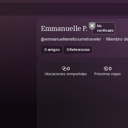
Emmanuelle P.
No
verificado
@emmanuellemelbournetraveler
Miembro d
0 amigos
0 Referencias
0
0
Ubicaciones compartidas
Próximos viajes