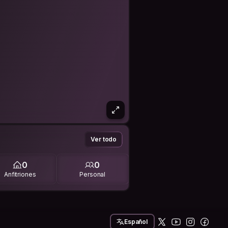
Ver todo
0
0
Anfitriones
Personal
Español