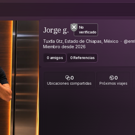
Jorge g.
No
verificado
Tuxtla Gtz, Estado de Chiapas, México
@enri
Miembro desde 2026
0 amigos
0 Referencias
0
0
Ubicaciones compartidas
Próximos viajes