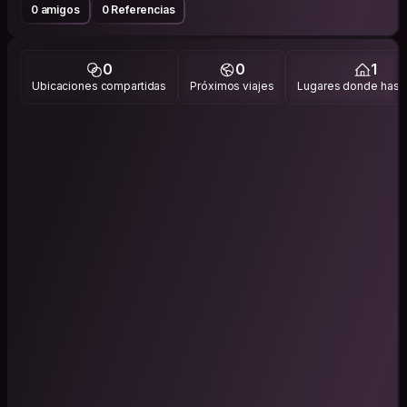
0 amigos
0 Referencias
0
0
1
Ubicaciones compartidas
Próximos viajes
Lugares donde has v