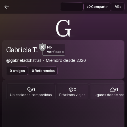
Compartir
Más
G
Gabriela T.
No
verificado
@gabrieladohatrail
Miembro desde 2026
0 amigos
0 Referencias
0
0
0
Ubicaciones compartidas
Próximos viajes
Lugares donde has v