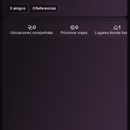
0 amigos
0 Referencias
0
0
1
Ubicaciones compartidas
Próximos viajes
Lugares donde has v