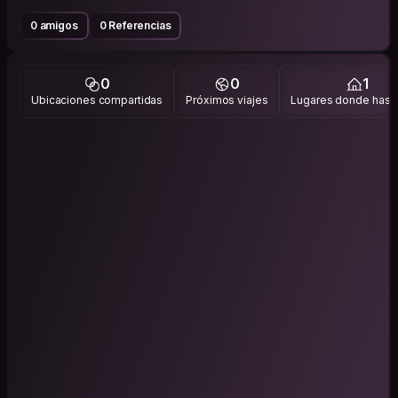
0 amigos
0 Referencias
0
0
1
Ubicaciones compartidas
Próximos viajes
Lugares donde has v