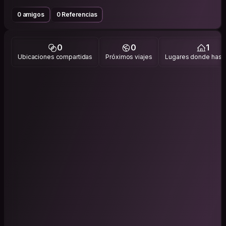
0 amigos
0 Referencias
0
0
1
Ubicaciones compartidas
Próximos viajes
Lugares donde has v