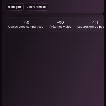
0 amigos
0 Referencias
0
0
1
Ubicaciones compartidas
Próximos viajes
Lugares donde has v