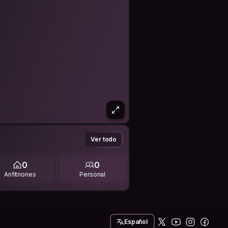
Ver todo
0
0
Anfitriones
Personal
Español