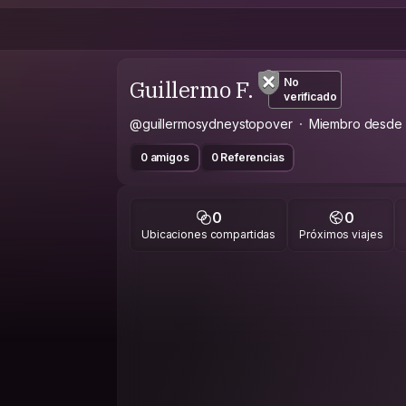
Guillermo F.
No
verificado
@guillermosydneystopover
Miembro desde
0 amigos
0 Referencias
0
0
Ubicaciones compartidas
Próximos viajes