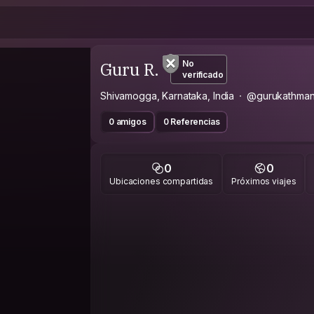
Guru R.
No
verificado
Shivamogga, Karnataka, India
@gurukathma
0 amigos
0 Referencias
0
0
Ubicaciones compartidas
Próximos viajes