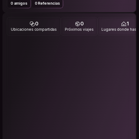
0 amigos
0 Referencias
0
0
1
Ubicaciones compartidas
Próximos viajes
Lugares donde has v