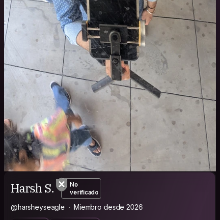
Harsh S.
No
verificado
@harsheyseagle
Miembro desde 2026