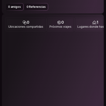
0 amigos
0 Referencias
0
0
1
Ubicaciones compartidas
Próximos viajes
Lugares donde has v