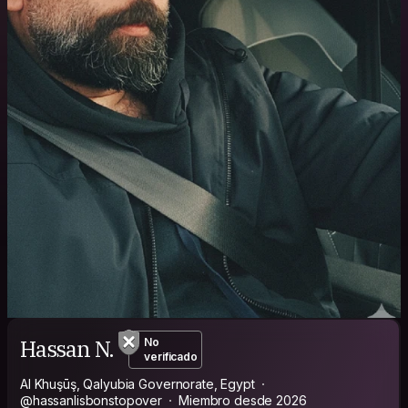
Hassan N.
No
verificado
Al Khuşūş, Qalyubia Governorate, Egypt
@hassanlisbonstopover
Miembro desde 2026