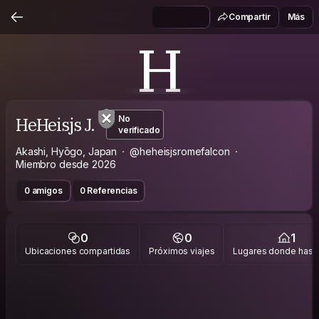
Compartir
Más
H
HeHeisjs J.
No
verificado
Akashi, Hyōgo, Japan
@heheisjsromefalcon
Miembro desde 2026
0 amigos
0 Referencias
0
0
1
Ubicaciones compartidas
Próximos viajes
Lugares donde has v