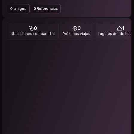
0 amigos
0 Referencias
0
0
1
Ubicaciones compartidas
Próximos viajes
Lugares donde has v