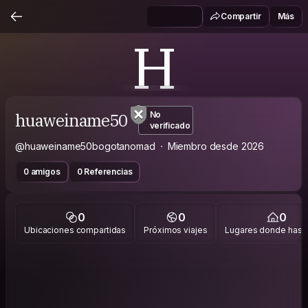
Compartir
Más
H
huaweiname50
No
verificado
@huaweiname50bogotanomad
Miembro desde 2026
0 amigos
0 Referencias
0
0
0
Ubicaciones compartidas
Próximos viajes
Lugares donde has v