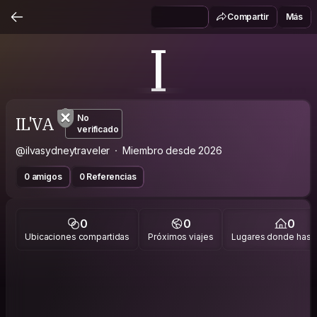
Compartir
Más
I
IL'VA
No
verificado
@ilvasydneytraveler
Miembro desde 2026
0 amigos
0 Referencias
0
0
0
Ubicaciones compartidas
Próximos viajes
Lugares donde has v