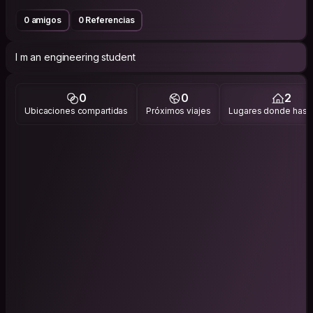
0 amigos
0 Referencias
I m an engineering student
0
0
2
Ubicaciones compartidas
Próximos viajes
Lugares donde has v