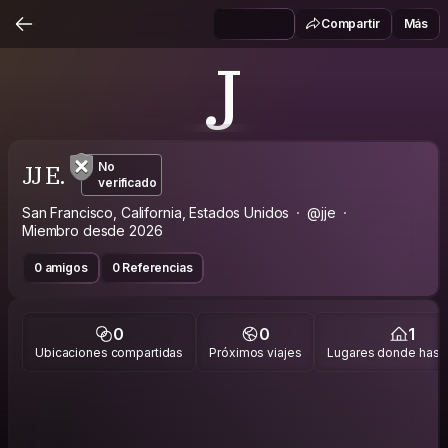
Compartir
Más
J
JJ E.
No
verificado
San Francisco, California, Estados Unidos
@jje
Miembro desde 2026
0 amigos
0 Referencias
0
0
1
Ubicaciones compartidas
Próximos viajes
Lugares donde has v