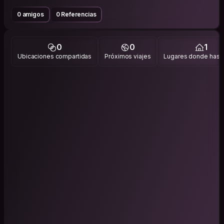
0 amigos
0 Referencias
0
0
1
Ubicaciones compartidas
Próximos viajes
Lugares donde has v