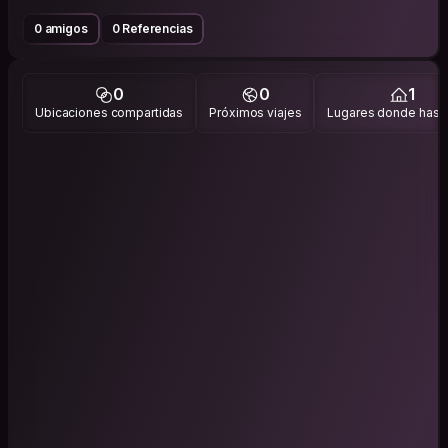
0 amigos
0 Referencias
0
0
1
Ubicaciones compartidas
Próximos viajes
Lugares donde has v