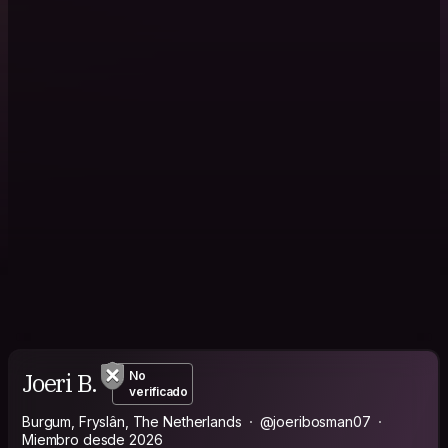
Joeri B.
No
verificado
Burgum, Fryslân, The Netherlands
@joeribosman07
Miembro desde 2026