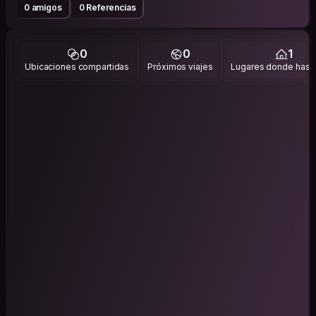
0 amigos
0 Referencias
0
0
1
Ubicaciones compartidas
Próximos viajes
Lugares donde has v