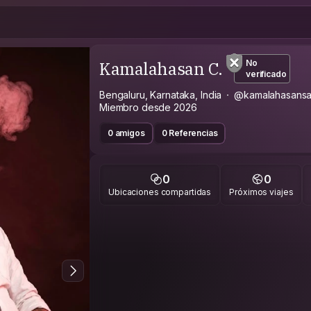
Kamalahasan C.
No
verificado
Bengaluru, Karnataka, India
@kamalahasansa
Miembro desde 2026
0 amigos
0 Referencias
0
0
Ubicaciones compartidas
Próximos viajes