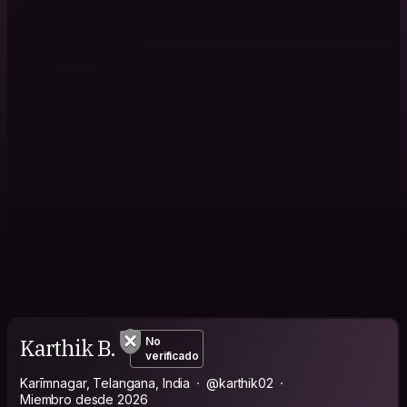
Karthik B.
No
verificado
Karīmnagar, Telangana, India
@karthik02
Miembro desde 2026