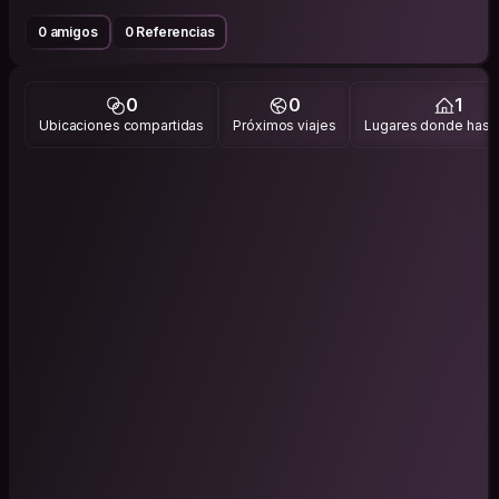
0 amigos
0 Referencias
0
0
1
Ubicaciones compartidas
Próximos viajes
Lugares donde has v