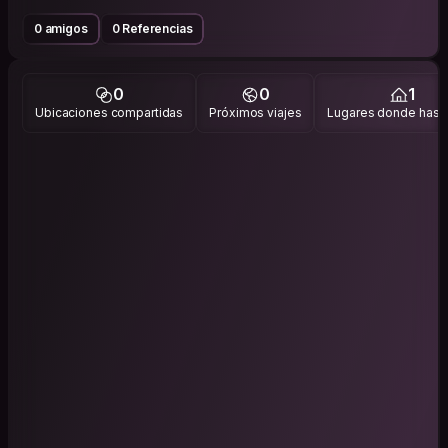
0 amigos
0 Referencias
0
0
1
Ubicaciones compartidas
Próximos viajes
Lugares donde has v