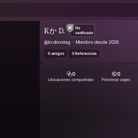
Kか D.
No
verificado
@kcdmxstag
Miembro desde 2026
0 amigos
0 Referencias
0
0
Ubicaciones compartidas
Próximos viajes